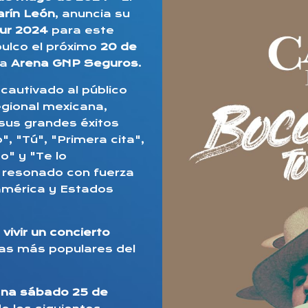
arín León
, anuncia su
ur 2024
para este
pulco el próximo
20 de
la
Arena GNP Seguros
.
 cautivado al público
egional mexicana,
 sus grandes éxitos
, "Tú", "Primera cita",
o" y "Te lo
 resonado con fuerza
américa y Estados
vivir un concierto
tas más populares del
ñana sábado 25 de