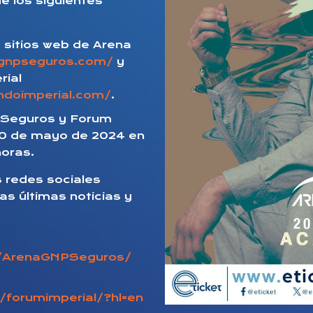
e los siguientes
 sitios web de Arena
agnpseguros.com/
y
rial
ndoimperial.com/
.
Seguros y Forum
 30 de mayo de 2024 en
horas.
as redes sociales
las últimas noticias y
m/ArenaGNPSeguros/
/forumimperial/?hl=en