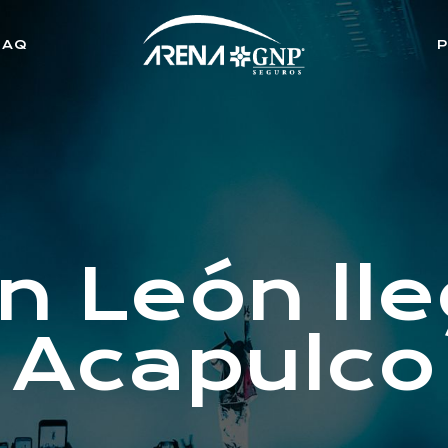
FAQ
n León ll
Acapulco