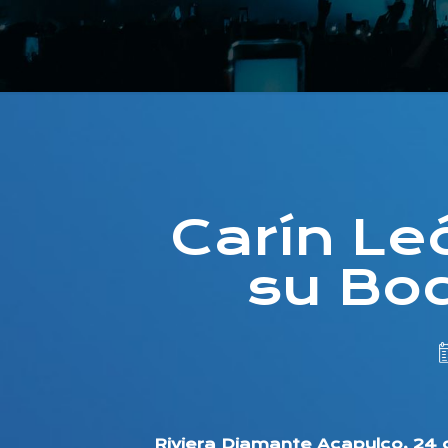
Carín Le
su Bo
Riviera Diamante Acapulco, 24