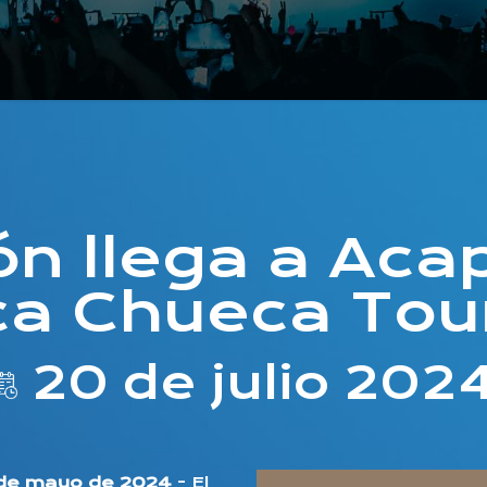
ón llega a Aca
ca Chueca Tou
20 de julio 202
 de mayo de 2024
- El