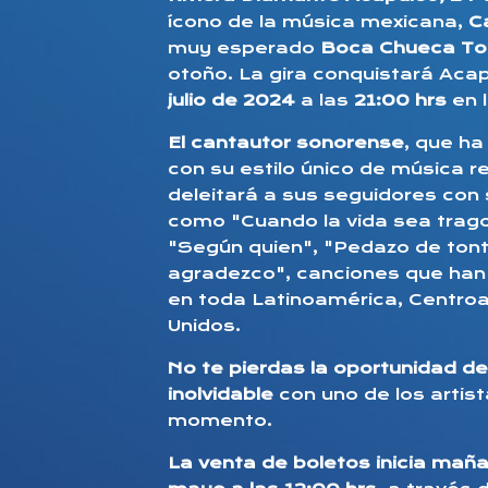
ícono de la música mexicana,
C
muy esperado
Boca Chueca To
otoño. La gira conquistará Aca
julio de 2024
a las
21:00 hrs
en 
El cantautor sonorense
, que ha
con su estilo único de música r
deleitará a sus seguidores con
como "Cuando la vida sea trago"
"Según quien", "Pedazo de tont
agradezco", canciones que han
en toda Latinoamérica, Centro
Unidos.
No te pierdas la oportunidad de 
inolvidable
con uno de los artis
momento.
La venta de boletos inicia ma