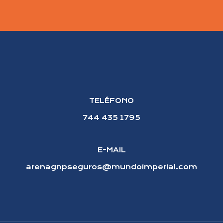
TELÉFONO
744 435 1795
E-MAIL
arenagnpseguros@mundoimperial.com