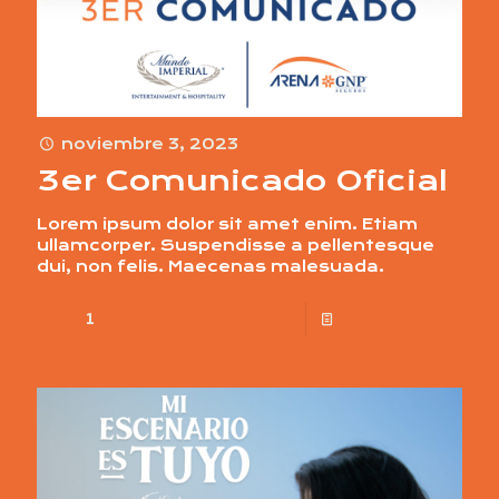
noviembre 3, 2023
3er Comunicado Oficial
Lorem ipsum dolor sit amet enim. Etiam
ullamcorper. Suspendisse a pellentesque
dui, non felis. Maecenas malesuada.
1
Read more