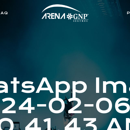
FAQ
tsApp I
24-02-06
0.41.43 