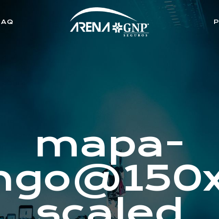
FAQ
mapa-
ngo@150x
scaled