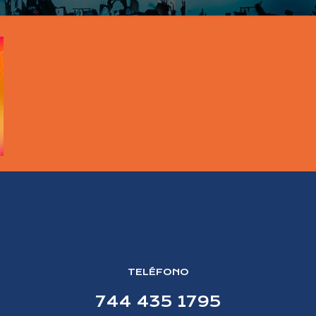
TELÉFONO
744 435 1795